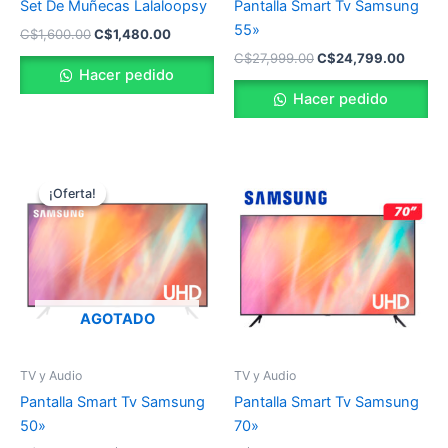
Set De Muñecas Lalaloopsy
Pantalla Smart Tv Samsung
55»
C$
1,600.00
C$
1,480.00
C$
27,999.00
C$
24,799.00
Hacer pedido
Hacer pedido
El
El
precio
precio
¡Oferta!
¡Oferta!
original
actual
era:
es:
C$21,999.00.
C$18,499.00.
AGOTADO
TV y Audio
TV y Audio
Pantalla Smart Tv Samsung
Pantalla Smart Tv Samsung
50»
70»