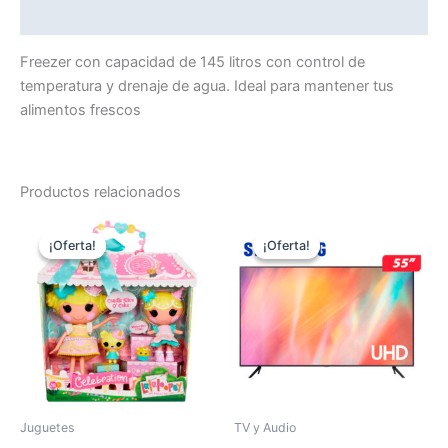
Valoraciones (0)
Freezer con capacidad de 145 litros con control de
temperatura y drenaje de agua. Ideal para mantener tus
alimentos frescos
Productos relacionados
El
El
El
El
precio
precio
precio
precio
¡Oferta!
¡Oferta!
¡Oferta!
¡Oferta!
original
actual
original
actual
era:
es:
era:
es:
C$1,600.00.
C$1,480.00.
C$27,999.00.
C$24,
Juguetes
TV y Audio