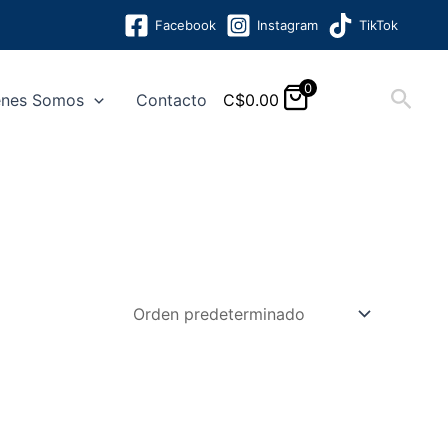
Facebook
Instagram
TikTok
0
Busc
enes Somos
Contacto
C$
0.00