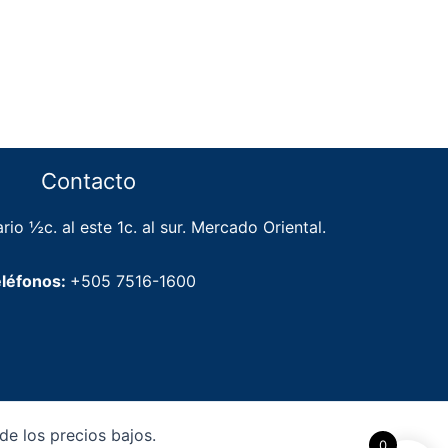
Contacto
rio ½c. al este 1c. al sur. Mercado Oriental.
léfonos:
+505 7516-1600
e los precios bajos.
0