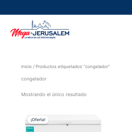
Ir
al
contenido
Inicio
/ Productos etiquetados “congelador”
congelador
Mostrando el único resultado
El
El
precio
precio
¡Oferta!
original
actual
era:
es: