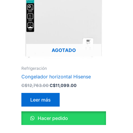
C$12,763.00.
C$11,099.00.
AGOTADO
Refrigeración
Congelador horizontal Hisense
C$
12,763.00
C$
11,099.00
Leer más
Hacer pedido