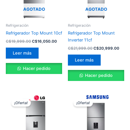
AGOTADO
AGOTADO
Refrigeración
Refrigeración
Refrigerador Top Mount 10cf
Refrigerador Top Mount
Inverter 11cf
C$
19,999.00
C$
16,050.00
C$
21,999.00
C$
20,999.00
Leer más
Leer más
Hacer pedido
Hacer pedido
El
El
El
El
precio
precio
precio
preci
¡Oferta!
¡Oferta!
original
actual
original
actua
era:
es:
era:
es:
C$30,999.00.
C$27,999.00.
C$32,999.00.
C$31,