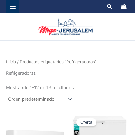
Ir
Buscar
al
contenido
Inicio
/ Productos etiquetados “Refrigeradoras”
Refrigeradoras
Mostrando 1–12 de 13 resultados
El
El
precio
precio
¡Oferta!
original
actual
era:
es: