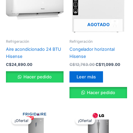
C$12,763.00.
C$11,0
AGOTADO
Refrigeración
Refrigeración
Aire acondicionado 24 BTU
Congelador horizontal
Hisense
Hisense
C$
24,890.00
C$
12,763.00
C$
11,099.00
Hacer pedido
Leer más
Hacer pedido
El
El
El
El
precio
precio
precio
prec
¡Oferta!
¡Oferta!
original
actual
original
actu
era:
es:
era:
es: