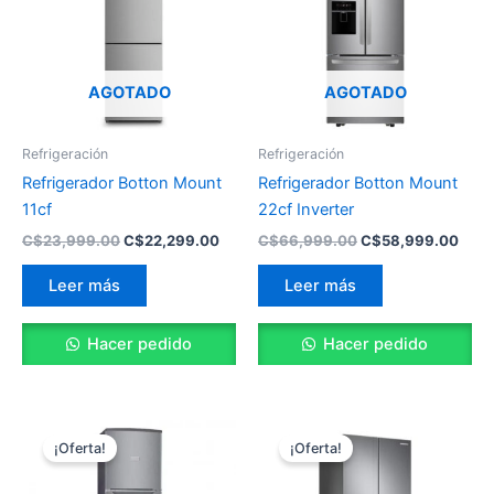
C$23,999.00.
C$22,299.00.
C$66,999.00.
C$58
AGOTADO
AGOTADO
Refrigeración
Refrigeración
Refrigerador Botton Mount
Refrigerador Botton Mount
11cf
22cf Inverter
C$
23,999.00
C$
22,299.00
C$
66,999.00
C$
58,999.00
Leer más
Leer más
Hacer pedido
Hacer pedido
El
El
El
El
precio
precio
precio
prec
¡Oferta!
¡Oferta!
original
actual
original
actu
era:
es:
era:
es: