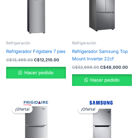
C$13,499.00.
C$12,210.00.
C$52,999.00.
C$48
Refrigeración
Refrigeración
Refrigerador Frigidaire 7 pies
Refrigerador Samsung Top
Mount Inverter 22cf
C$
13,499.00
C$
12,210.00
C$
52,999.00
C$
48,000.00
Hacer pedido
Hacer pedido
El
El
El
El
precio
precio
precio
preci
¡Oferta!
¡Oferta!
original
actual
original
actua
era:
es:
era:
es:
C$19,999.00.
C$16,050.00.
C$21,999.00.
C$20