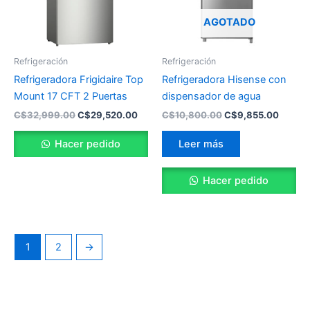
AGOTADO
Refrigeración
Refrigeración
Refrigeradora Frigidaire Top
Refrigeradora Hisense con
Mount 17 CFT 2 Puertas
dispensador de agua
C$
32,999.00
C$
29,520.00
C$
10,800.00
C$
9,855.00
Hacer pedido
Leer más
Hacer pedido
1
2
→