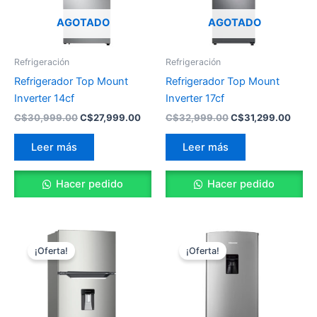
AGOTADO
AGOTADO
Refrigeración
Refrigeración
Refrigerador Top Mount
Refrigerador Top Mount
Inverter 14cf
Inverter 17cf
C$
30,999.00
C$
27,999.00
C$
32,999.00
C$
31,299.00
Leer más
Leer más
Hacer pedido
Hacer pedido
El
El
El
El
precio
precio
precio
precio
¡Oferta!
¡Oferta!
original
actual
original
actual
era:
es:
era:
es:
C$32,999.00.
C$29,520.00.
C$10,800.00.
C$9,85