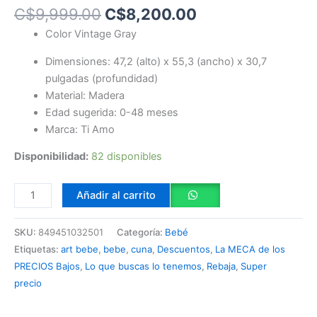
C$
9,999.00
C$
8,200.00
Color Vintage Gray
Dimensiones: 47,2 (alto) x 55,3 (ancho) x 30,7
pulgadas (profundidad)
Material: Madera
Edad sugerida: 0-48 meses
Marca: Ti Amo
Disponibilidad:
82 disponibles
Añadir al carrito
SKU:
849451032501
Categoría:
Bebé
Etiquetas:
art bebe
,
bebe
,
cuna
,
Descuentos
,
La MECA de los
PRECIOS Bajos
,
Lo que buscas lo tenemos
,
Rebaja
,
Super
precio