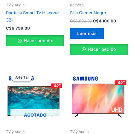
TV y Audio
gamers
Pantalla Smart Tv Hisense
Silla Gamer Negro
32»
C$
6,899.00
C$
4,100.00
C$
6,799.00
Leer más
Hacer pedido
Hacer pedido
El
El
precio
precio
¡Oferta!
¡Oferta!
original
actual
era:
es:
C$24,999.00.
C$22,799.00.
AGOTADO
TV y Audio
TV y Audio