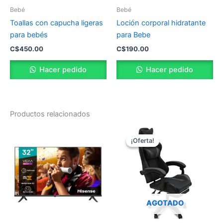
Bebé
Bebé
Toallas con capucha ligeras
Loción corporal hidratante
para bebés
para Bebe
C$
450.00
C$
190.00
Hacer pedido
Hacer pedido
Productos relacionados
El
El
precio
precio
¡Oferta!
¡Oferta!
original
actual
era:
es:
C$6,899.00.
C$4,100.
AGOTADO