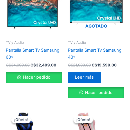
C$34,999.00.
C$32,499.00.
C$21,999.00.
C$19,5
AGOTADO
TV y Audio
TV y Audio
Pantalla Smart Tv Samsung
Pantalla Smart Tv Samsung
60»
43»
C$
34,999.00
C$
32,499.00
C$
21,999.00
C$
19,599.00
Hacer pedido
Leer más
Hacer pedido
El
El
El
El
precio
precio
precio
precio
¡Oferta!
¡Oferta!
¡Oferta!
¡Oferta!
original
actual
original
actual
era:
es:
era:
es: