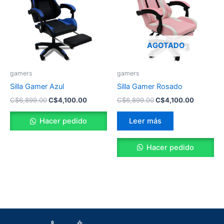
C$6,899.00.
C$4,100.00.
C$6,899.00.
C$4,100.
AGOTADO
gamers
gamers
Silla Gamer Azul
Silla Gamer Rosado
C$
6,899.00
C$
4,100.00
C$
6,899.00
C$
4,100.00
Hacer pedido
Leer más
Hacer pedido