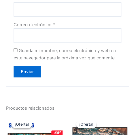
Correo electrónico
*
Guarda mi nombre, correo electrónico y web en
este navegador para la próxima vez que comente.
Productos relacionados
El
El
El
El
precio
precio
precio
precio
¡Oferta!
¡Oferta!
¡Oferta!
¡Oferta!
original
actual
original
actual
era:
es:
era:
es: