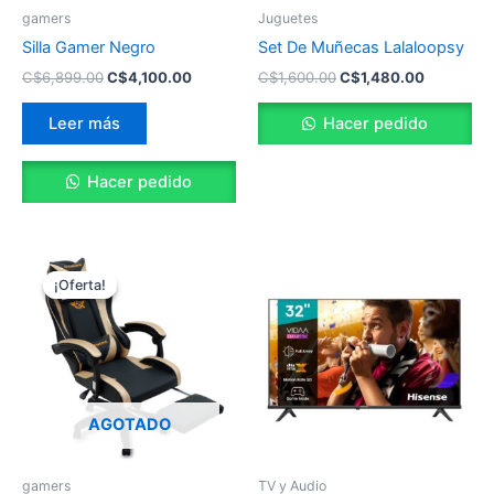
gamers
Juguetes
Silla Gamer Negro
Set De Muñecas Lalaloopsy
C$
6,899.00
C$
4,100.00
C$
1,600.00
C$
1,480.00
Leer más
Hacer pedido
Hacer pedido
El
El
precio
precio
¡Oferta!
¡Oferta!
original
actual
era:
es:
C$6,899.00.
C$4,100.00.
AGOTADO
gamers
TV y Audio