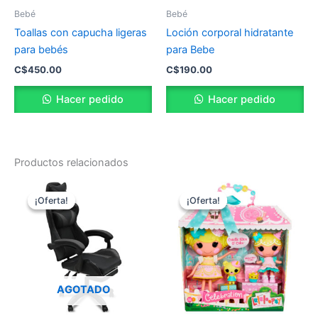
Bebé
Bebé
Toallas con capucha ligeras
Loción corporal hidratante
para bebés
para Bebe
C$
450.00
C$
190.00
Hacer pedido
Hacer pedido
Productos relacionados
El
El
El
El
precio
precio
precio
precio
¡Oferta!
¡Oferta!
¡Oferta!
¡Oferta!
original
actual
original
actual
era:
es:
era:
es:
C$6,899.00.
C$4,100.00.
C$1,600.00.
C$1,480.
AGOTADO