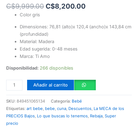
C$
9,999.00
C$
8,200.00
Color gris
Dimensiones: 76,81 (alto)x 120,4 (ancho)x 143,84 cm
(profundidad)
Material: Madera
Edad sugerida: 0-48 meses
Marca: Ti Amo
Disponibilidad:
266 disponibles
Añadir al carrito
SKU:
849451065134
Categoría:
Bebé
Etiquetas:
art bebe
,
bebe
,
cuna
,
Descuentos
,
La MECA de los
PRECIOS Bajos
,
Lo que buscas lo tenemos
,
Rebaja
,
Super
precio