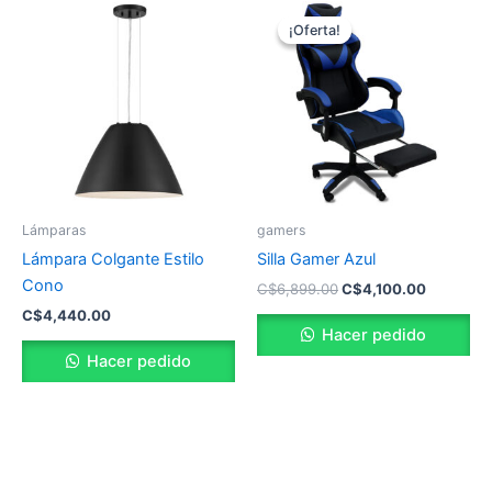
El
El
precio
precio
¡Oferta!
¡Oferta!
original
actual
era:
es:
C$6,899.00.
C$4,100.
Lámparas
gamers
Lámpara Colgante Estilo
Silla Gamer Azul
Cono
C$
6,899.00
C$
4,100.00
C$
4,440.00
Hacer pedido
Hacer pedido