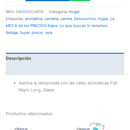
SKU:
046500024658
Categoría:
Hogar
Etiquetas:
aromatica
,
candela
,
canela
,
Descuentos
,
hogar
,
La
MECA de los PRECIOS Bajos
,
Lo que buscas lo tenemos
,
Rebaja
,
Super precio
,
vela
Descripción
Valoraciones (0)
Ilumina la temporada con las velas aromáticas Fall
Night Long, Glade
Productos relacionados
El
El
El
El
precio
precio
precio
precio
¡Oferta!
¡Oferta!
¡Oferta!
¡Oferta!