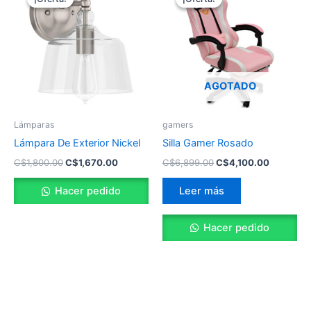
original
actual
original
actual
era:
es:
era:
es:
C$1,800.00.
C$1,670.00.
C$6,899.00.
C$4,100.
AGOTADO
Lámparas
gamers
Lámpara De Exterior Nickel
Silla Gamer Rosado
C$
1,800.00
C$
1,670.00
C$
6,899.00
C$
4,100.00
Hacer pedido
Leer más
Hacer pedido