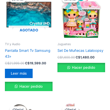
original
actual
original
actual
era:
es:
era:
es:
C$21,999.00.
C$19,599.00.
C$1,600.00.
C$1,480.
AGOTADO
TV y Audio
Juguetes
Pantalla Smart Tv Samsung
Set De Muñecas Lalaloopsy
43»
C$
1,600.00
C$
1,480.00
C$
21,999.00
C$
19,599.00
Hacer pedido
Leer más
Hacer pedido
El
El
El
El
precio
precio
precio
precio
¡Oferta!
¡Oferta!
¡Oferta!
¡Oferta!