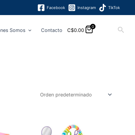
Facebook
Instagram
TikTok
0
Busc
enes Somos
Contacto
C$
0.00