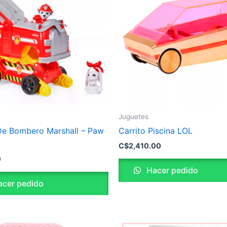
Juguetes
e Bombero Marshall – Paw
Carrito Piscina LOL
C$
2,410.00
0
Hacer pedido
cer pedido