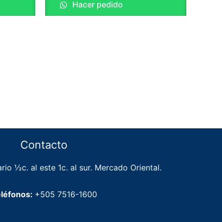
Hacer pedido
Contacto
rio ½c. al este 1c. al sur. Mercado Oriental.
léfonos:
+505 7516-1600