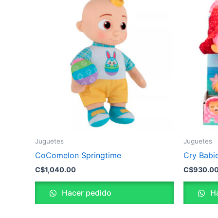
Juguetes
Juguetes
CoComelon Springtime
Cry Babi
C$
1,040.00
C$
930.0
Hacer pedido
Ha