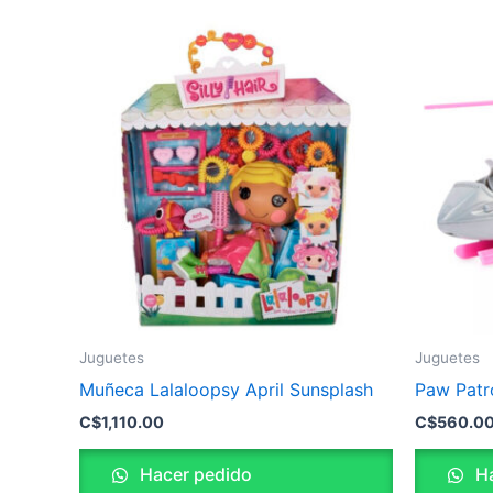
Juguetes
Juguetes
Muñeca Lalaloopsy April Sunsplash
Paw Patr
C$
1,110.00
C$
560.0
Hacer pedido
Ha