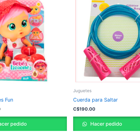
Juguetes
es Fun
Cuerda para Saltar
0
C$
190.00
cer pedido
Hacer pedido