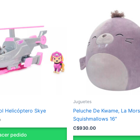
Juguetes
ol Helicóptero Skye
Peluche De Kwame, La Mors
Squishmallows 16″
0
C$
930.00
cer pedido